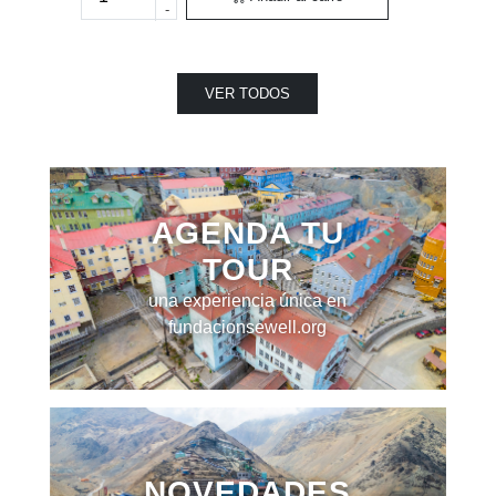
-
VER TODOS
AGENDA TU
TOUR
una experiencia única en
fundacionsewell.org
NOVEDADES